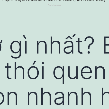
 gì nhất? 
6 thói que
òn nhanh 