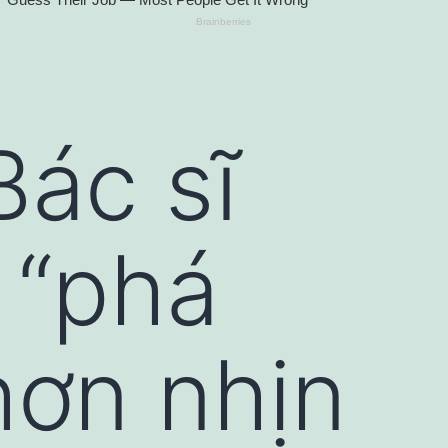
Bác sĩ
n “phá
hơn nhịn