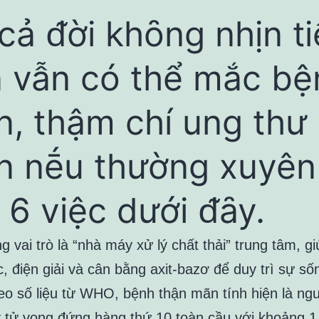
cả ᵭời khȏng nhịn ti
 vẫn có thể mắc bệ
n, thậm chí ung thư
n nḗu thường xuyên
 6 việc dưới ᵭȃy.
 vai trò là “nhà máy xử lý chất thải” trung tâm, gi
, điện giải và cân bằng axit-bazơ để duy trì sự số
heo số liệu từ WHO, bệnh thận mãn tính hiện là ng
 tử vong đứng hàng thứ 10 toàn cầu với khoảng 1,