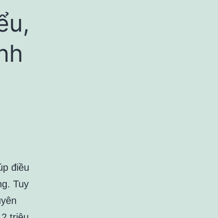
ểu,
nh
úp điều
ng. Tuy
uyên
2 triệu