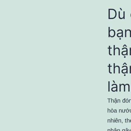
Dù 
bạn
thậ
thậ
làm
Thận đóng
hòa nước
nhiên, t
nhân gây