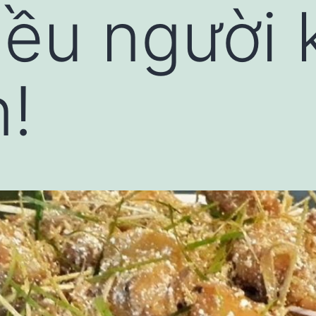
hiều người
!