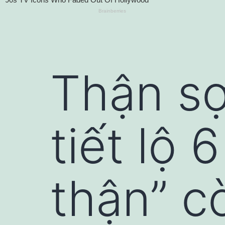
Thận sợ
tiết lộ 
thận” c