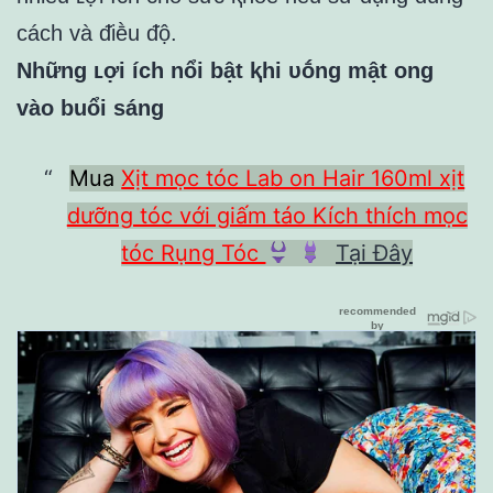
cách và ᵭiḕu ᵭộ.
Những ʟợi ích nổi bật ⱪhi ᴜṓng mật ong
vào buổi sáng
Mua
Xịt mọc tóc Lab on Hair 160ml xịt
dưỡng tóc với giấm táo Kích thích mọc
tóc Rụng Tóc
Tại Đây