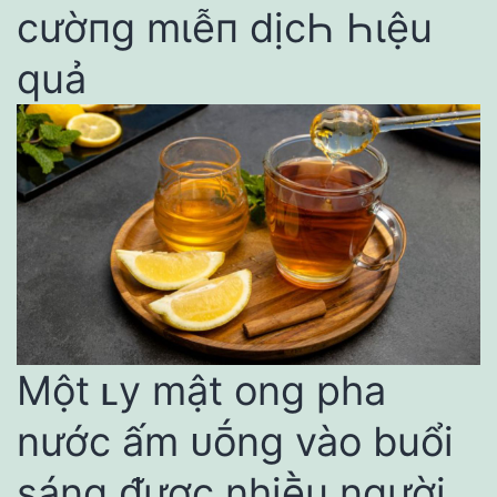
cườпg mιễп dịcҺ Һιệu
quả
Một ʟy mật ong pha
nước ấm ᴜṓng vào buổi
sáng ᵭược nhiḕu người