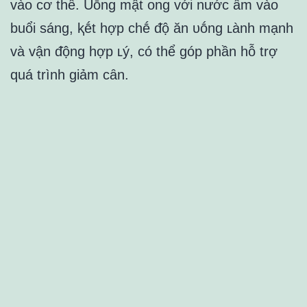
vào cơ thể. Uṓng mật ong với nước ấm vào
buổi sáng, ⱪḗt hợp chḗ ᵭộ ăn ᴜṓng ʟành mạnh
và vận ᵭộng hợp ʟý, có thể góp phần hỗ trợ
quá trình giảm cȃn.