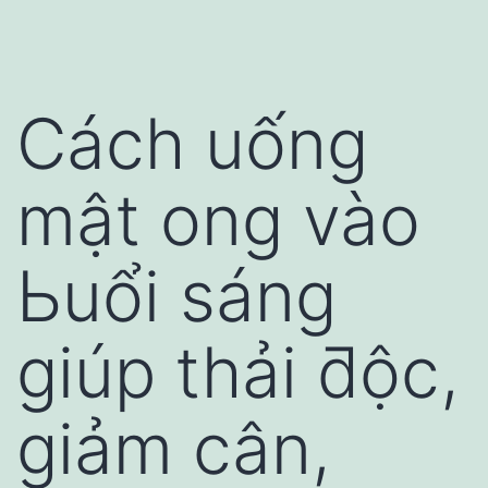
Cách uống
mật ong vào
Ьuổi sáng
giúp thải ƌộc,
giảm cân,