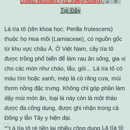
chiều Women (Từ 39kg-65kg)
Tại Đây
Lá tía tô (tên khoa học: Perilla frutescens)
thuộc họ Hoa môi (Lamiaceae), có nguồn gốc
từ khu vực châu Á. Ở Việt Nam, cây tía tô
được trồng phổ biến để làm rau ăn sống, gia vị
cho các món như cháo, lẩu, gỏi… Lá tía tô có
màu tím hoặc xanh, mép lá có răng cưa, mùi
thơm nồng đặc trưng. Không chỉ góp phần làm
dậy mùi món ăn, loại lá này còn là một thảo
dược đa công dụng, được ghi nhận trong cả
Đông y lẫn Tây y hiện đại.
Lá tía tô