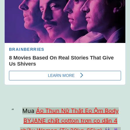
Mua
Áo Thun Nữ Thắt Eo Ôm Body
BYJANE chất cotton trơn co dãn 4